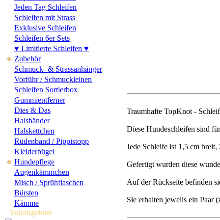
Jeden Tag Schleifen
Schleifen mit Strass
Exklusive Schleifen
Schleifen 6er Sets
♥ Limitierte Schleifen ♥
●
Zubehör
Schmuck- & Strassanhänger
Vorführ / Schmuckleinen
Schleifen Sortierbox
Gummientferner
Dies & Das
Traumhafte TopKnot - Schleif
Halsbänder
Diese Hundeschleifen sind für
Halskettchen
Rüdenband / Pippistopp
Jede Schleife ist 1,5 cm breit
Kleiderbügel
●
Hundepflege
Gefertigt wurden diese wunde
Augenkämmchen
Auf der Rückseite befinden s
Misch / Sprühflaschen
Bürsten
Sie erhalten jeweils ein Paar (
Kämme
Topangebote