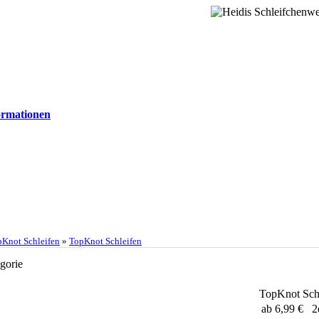
rmationen
Knot Schleifen
»
TopKnot Schleifen
egorie
TopKnot Sch
ab 6,99 € 2e