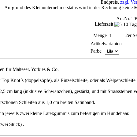
Endpreis,
zzgl. Ve
Aufgrund des Kleinunternehmerstatus wird in der Rechnung keine M
Art-Nr. T
Lieferzeit
Menge
2er S
Artikelvarianten
Farbe
en für Malteser, Yorkies & Co.
 Top Knot´s (doppelzöpfe), als Einzelschleife, oder als Welpenschleife 
, 2,5 cm lang (inklusive Schwänzchen), gestärkt, und mit Strasssteinen ve
rschönen Schleifen aus 1,0 cm breiten Satinband.
ich jeweils zwei kleine Latexgummis zum befestigen im Hundehaar.
zwei Stück) .