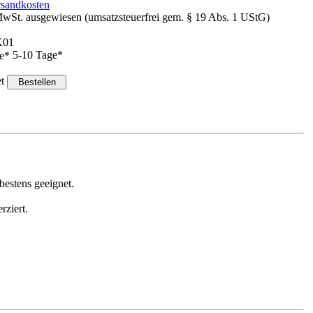
rsandkosten
wSt. ausgewiesen (umsatzsteuerfrei gem. § 19 Abs. 1 UStG)
K01
5-10 Tage*
et
bestens geeignet.
rziert.