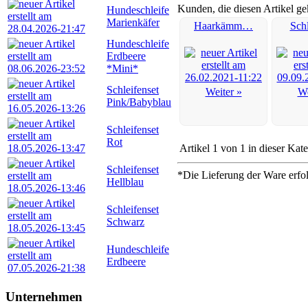
Kunden, die diesen Artikel ge
Hundeschleife
Marienkäfer
Haarkämm…
Sch
Hundeschleife
Erdbeere
*Mini*
Schleifenset
Weiter »
We
Pink/Babyblau
Schleifenset
Rot
Artikel 1 von 1 in dieser Kat
Schleifenset
*Die Lieferung der Ware erfo
Hellblau
Schleifenset
Schwarz
Hundeschleife
Erdbeere
Unternehmen