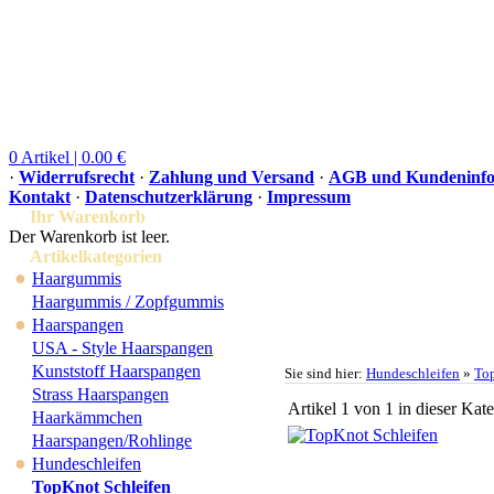
0 Artikel | 0.00 €
·
Widerrufsrecht
·
Zahlung und Versand
·
AGB und Kundeninfo
Kontakt
·
Datenschutzerklärung
·
Impressum
Ihr Warenkorb
Der Warenkorb ist leer.
Artikelkategorien
●
Haargummis
Haargummis / Zopfgummis
●
Haarspangen
USA - Style Haarspangen
Kunststoff Haarspangen
Sie sind hier:
Hundeschleifen
»
Top
Strass Haarspangen
Artikel 1 von 1 in dieser Kat
Haarkämmchen
Haarspangen/Rohlinge
●
Hundeschleifen
TopKnot Schleifen