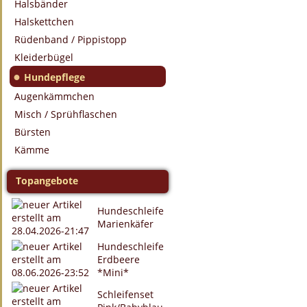
Halsbänder
Halskettchen
Rüdenband / Pippistopp
Kleiderbügel
●
Hundepflege
Augenkämmchen
Misch / Sprühflaschen
Bürsten
Kämme
Topangebote
Hundeschleife
Marienkäfer
Hundeschleife
Erdbeere
*Mini*
Schleifenset