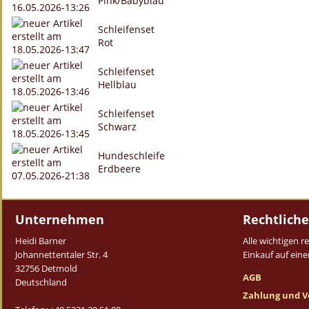
Pink/Babyblau
Schleifenset
Rot
Schleifenset
Hellblau
Schleifenset
Schwarz
Hundeschleife
Erdbeere
Unternehmen
Rechtliche
Heidi Barner
Alle wichtigen 
Johannettentaler Str. 4
Einkauf auf einen
32756 Detmold
AGB
Deutschland
Zahlung und V