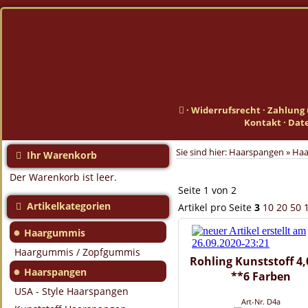
·
Widerrufsrecht
·
Zahlung 
Kontakt
·
Dat
Sie sind hier:
Haarspangen
»
Haa
Ihr Warenkorb
Der Warenkorb ist leer.
Seite 1 von 2
Artikelkategorien
Artikel pro Seite
3
10
20
50
●
Haargummis
Haargummis / Zopfgummis
Rohling Kunststoff 4
●
Haarspangen
**6 Farben
USA - Style Haarspangen
Art-Nr. D4a