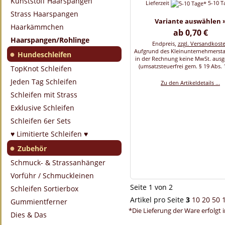
Kunststoff Haarspangen
Lieferzeit
5-10 T
Strass Haarspangen
Variante auswählen 
Haarkämmchen
ab 0,70 €
Haarspangen/Rohlinge
Endpreis,
zzgl. Versandkost
Aufgrund des Kleinunternehmersta
●
Hundeschleifen
in der Rechnung keine MwSt. aus
(umsatzsteuerfrei gem. § 19 Abs. 
TopKnot Schleifen
Jeden Tag Schleifen
Zu den Artikeldetails ...
Schleifen mit Strass
Exklusive Schleifen
Schleifen 6er Sets
♥ Limitierte Schleifen ♥
●
Zubehör
Schmuck- & Strassanhänger
Vorführ / Schmuckleinen
Seite 1 von 2
Schleifen Sortierbox
Artikel pro Seite
3
10
20
50
Gummientferner
*Die Lieferung der Ware erfolgt 
Dies & Das