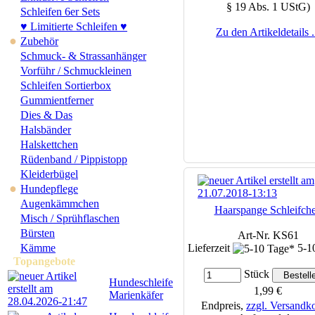
§ 19 Abs. 1 UStG)
Schleifen 6er Sets
♥ Limitierte Schleifen ♥
Zu den Artikeldetails .
●
Zubehör
Schmuck- & Strassanhänger
Vorführ / Schmuckleinen
Schleifen Sortierbox
Gummientferner
Dies & Das
Halsbänder
Halskettchen
Rüdenband / Pippistopp
Kleiderbügel
●
Hundepflege
Augenkämmchen
Haarspange Schleifch
Misch / Sprühflaschen
Bürsten
Art-Nr. KS61
Kämme
Lieferzeit
5-1
Topangebote
Stück
Hundeschleife
1,99 €
Marienkäfer
Endpreis,
zzgl. Versandk