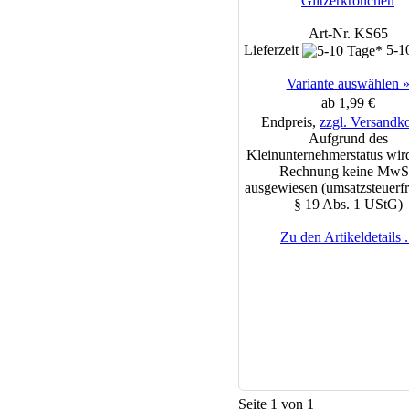
Glitzerkrönchen
Art-Nr. KS65
Lieferzeit
5-1
Variante auswählen 
ab 1,99 €
Endpreis,
zzgl. Versandk
Aufgrund des
Kleinunternehmerstatus wird
Rechnung keine MwS
ausgewiesen (umsatzsteuerfr
§ 19 Abs. 1 UStG)
Zu den Artikeldetails .
Seite 1 von 1