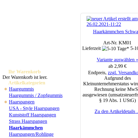
Haarkämmchen Schwa
Art-Nr. KM01
Lieferzeit
5-1
Variante auswählen 
ab 2,99 €
Ihr Warenkorb
Endpreis,
zzgl. Versandk
Der Warenkorb ist leer.
Aufgrund des
Artikelkategorien
Kleinunternehmerstatus wird
●
Haargummis
Rechnung keine MwS
ausgewiesen (umsatzsteuerfr
Haargummis / Zopfgummis
§ 19 Abs. 1 UStG)
●
Haarspangen
USA - Style Haarspangen
Zu den Artikeldetails .
Kunststoff Haarspangen
Strass Haarspangen
Haarkämmchen
Haarspangen/Rohlinge