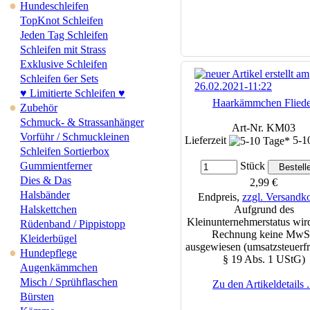
●
Hundeschleifen
TopKnot Schleifen
Jeden Tag Schleifen
Schleifen mit Strass
Exklusive Schleifen
Schleifen 6er Sets
♥ Limitierte Schleifen ♥
Haarkämmchen Fliede
●
Zubehör
Schmuck- & Strassanhänger
Art-Nr. KM03
Vorführ / Schmuckleinen
Lieferzeit
5-1
Schleifen Sortierbox
Gummientferner
Stück
Dies & Das
2,99 €
Halsbänder
Endpreis,
zzgl. Versandk
Halskettchen
Aufgrund des
Kleinunternehmerstatus wird
Rüdenband / Pippistopp
Rechnung keine MwS
Kleiderbügel
ausgewiesen (umsatzsteuerfr
●
Hundepflege
§ 19 Abs. 1 UStG)
Augenkämmchen
Misch / Sprühflaschen
Zu den Artikeldetails .
Bürsten