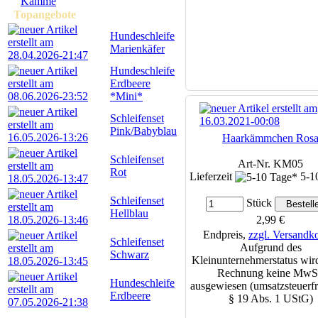
Kämme
Topangebote
Hundeschleife
Marienkäfer
Hundeschleife
Erdbeere
*Mini*
Schleifenset
Pink/Babyblau
Haarkämmchen Ros
Schleifenset
Art-Nr. KM05
Rot
Lieferzeit
5-1
Schleifenset
Stück
Hellblau
2,99 €
Endpreis,
zzgl. Versandk
Schleifenset
Aufgrund des
Schwarz
Kleinunternehmerstatus wird
Rechnung keine MwS
Hundeschleife
ausgewiesen (umsatzsteuerfr
Erdbeere
§ 19 Abs. 1 UStG)