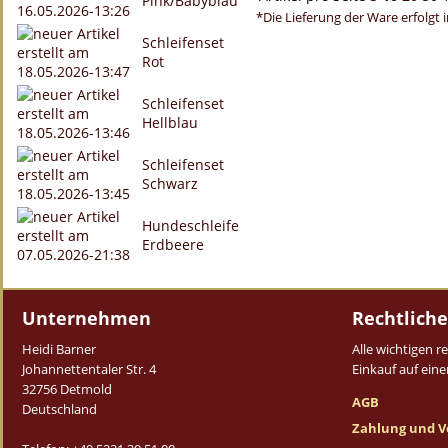
Pink/Babyblau
*Die Lieferung der Ware erfolgt 
Schleifenset
Rot
Schleifenset
Hellblau
Schleifenset
Schwarz
Hundeschleife
Erdbeere
Unternehmen
Rechtliche
Heidi Barner
Alle wichtigen 
Johannettentaler Str. 4
Einkauf auf einen
32756 Detmold
AGB
Deutschland
Zahlung und V