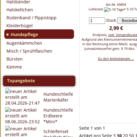
Halsbänder
Art-Nr. KM04
Halskettchen
Lieferzeit
5-10 T
Rüdenband / Pippistopp
Stück
Kleiderbügel
2,99 €
●
Hundepflege
Endpreis,
zzgl. Versandkost
Aufgrund des Kleinunternehmersta
Augenkämmchen
in der Rechnung keine MwSt. aus
(umsatzsteuerfrei gem. § 19 Abs. 
Misch / Sprühflaschen
Bürsten
Zu den Artikeldetails ...
Kämme
Topangebote
Hundeschleife
Marienkäfer
Hundeschleife
Erdbeere
*Mini*
Seite 1 von 1
Schleifenset
Artikel pro Seite
3
10
20
50