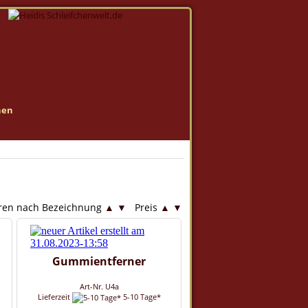
nen
Versandkostenfreie Lie
eren nach Bezeichnung
▲
▼
Preis
▲
▼
Gummientferner
Art-Nr. U4a
Lieferzeit
5-10 Tage*