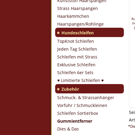
Kunststoff Haarspangen
Strass Haarspangen
Haarkämmchen
Au
i
Haarspangen/Rohlinge
●
Hundeschleifen
TopKnot Schleifen
Jeden Tag Schleifen
Schleifen mit Strass
Exklusive Schleifen
Schleifen 6er Sets
♥ Limitierte Schleifen ♥
●
Zubehör
Schmuck- & Strassanhänger
Vorführ / Schmuckleinen
Sei
Schleifen Sortierbox
Art
Gummientferner
*Di
Dies & Das