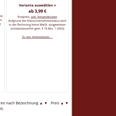
Variante auswählen »
ab 3,99 €
rd
Endpreis,
zzgl. Versandkosten
en
Aufgrund des Kleinunternehmerstatus wird
)
in der Rechnung keine MwSt. ausgewiesen
(umsatzsteuerfrei gem. § 19 Abs. 1 UStG)
Zu den Artikeldetails ...
eren nach Bezeichnung
▲
▼
Preis
▲
▼
d).