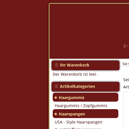
·
Sie 
Ihr Warenkorb
Der Warenkorb ist leer.
Sei
Artikelkategorien
Art
●
Haargummis
Haargummis / Zopfgummis
●
Haarspangen
USA - Style Haarspangen