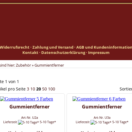
Widerrufsrecht
·
Zahlung und Versand
·
AGB und Kundeninformatio
Kontakt
·
Datenschutzerklärung
·
Impressum
sind hier:
Zubehör
»
Gummientferner
te 1 von 1
ikel pro Seite
3
10
20
50
100
Sorti
Gummientferner
Gummientferner
Art-Nr. U2a
Art-Nr. U3a
Lieferzeit
5-10 Tage*
Lieferzeit
5-10 Tage*