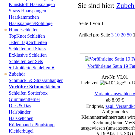
Kunststoff Haarspangen
Sie sind hier:
Zubeh
Strass Haarspangen
Haarkämmchen
Haarspangen/Rohlinge
Seite 1 von 1
●
Hundeschleifen
Artikel pro Seite
3
10
20
50
TopKnot Schleifen
Jeden Tag Schleifen
Schleifen mit Strass
Exklusive Schleifen
Schleifen 6er Sets
Vorführleine Satin 19 Fa
♥ Limitierte Schleifen ♥
●
Zubehör
Art-Nr. VL01
Schmuck- & Strassanhänger
Lieferzeit
5-1
Vorführ / Schmuckleinen
Schleifen Sortierbox
Variante auswählen 
Gummientferner
ab 8,99 €
Dies & Das
Endpreis,
zzgl. Versandk
Aufgrund des
Halsbänder
Kleinunternehmerstatus wird
Halskettchen
Rechnung keine MwS
Rüdenband / Pippistopp
ausgewiesen (umsatzsteuerfr
Kleiderbügel
§ 19 Abs. 1 UStG)