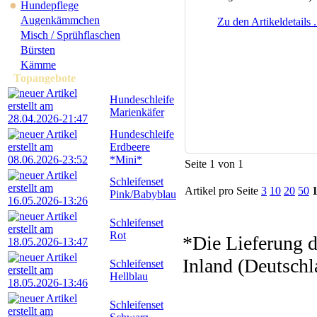
●
Hundepflege
Augenkämmchen
Zu den Artikeldetails .
Misch / Sprühflaschen
Bürsten
Kämme
Topangebote
Hundeschleife
Marienkäfer
Hundeschleife
Erdbeere
*Mini*
Seite 1 von 1
Schleifenset
Artikel pro Seite
3
10
20
50
Pink/Babyblau
Schleifenset
Rot
*Die Lieferung d
Inland (Deutschl
Schleifenset
Hellblau
Schleifenset